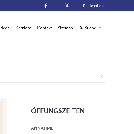
Routenplaner
Facebook
Twitter
ideos
Karriere
Kontakt
Sitemap
Suche
Beitragsna
ÖFFUNGSZEITEN
ANNAHME