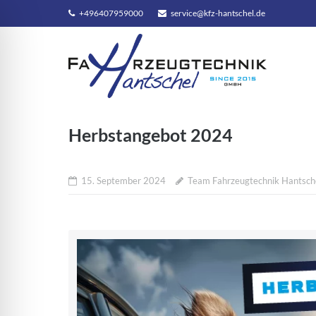
+496407959000
service@kfz-hantschel.de
Direkt
zum
Inhalt
Herbstangebot 2024
15. September 2024
Team Fahrzeugtechnik Hantsc