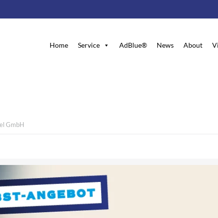
Home
Service
AdBlue®
News
About
V
hel GmbH